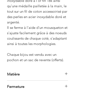
inoxydable doré à l'or fin 18k ainsi
qu'une médaille pailletée à la main, le
tout sur un fil de coton accessoirisé par
des perles en acier inoxydable doré et
argenté.
Il se ferme à l'aide d'un mousqueton et
s'ajuste facilement grâce à des noeuds
coulissants de chaque coté, s'adaptant
ainsi à toutes les morphologies.
Chaque bijou est vendu avec un
pochon et un sac de revente (offerts).
Matière
- Acier inoxydable doré à l'or fin 18k
Fermeture
- Acier inoxydable argenté.
- Cordon coton.
- Mousqueton.
- Ajustable grâce à deux noeuds