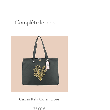
coulissants de chaque coté.
Complète le look
Cabas Kaki Corail Doré
Cabas Kaki Corail R
Prix
75,00 €