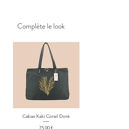
coulissants de chaque coté.
Complète le look
Cabas Kaki Corail Doré
Cabas Kaki Corail R
Prix
75,00 €