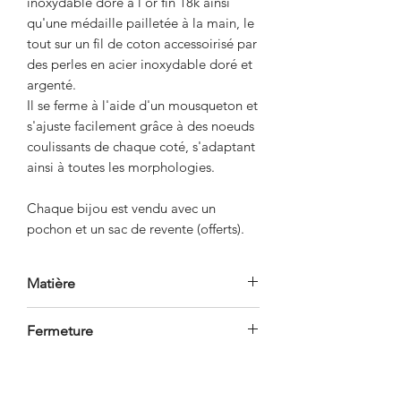
inoxydable doré à l'or fin 18k ainsi
qu'une médaille pailletée à la main, le
tout sur un fil de coton accessoirisé par
des perles en acier inoxydable doré et
argenté.
Il se ferme à l'aide d'un mousqueton et
s'ajuste facilement grâce à des noeuds
coulissants de chaque coté, s'adaptant
ainsi à toutes les morphologies.
Chaque bijou est vendu avec un
pochon et un sac de revente (offerts).
Matière
- Acier inoxydable doré à l'or fin 18k
Fermeture
- Acier inoxydable argenté.
- Cordon coton.
- Mousqueton.
- Ajustable grâce à deux noeuds