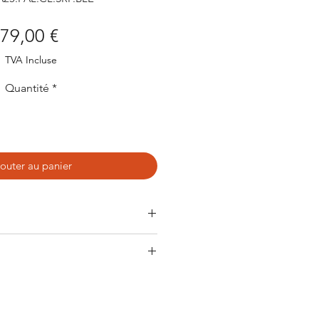
Prix
79,00 €
TVA Incluse
Quantité
*
outer au panier
doré à l'or fin 18k
 argenté.
à deux noeuds coulissants de