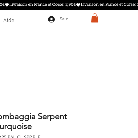
Se connecter
Aide
lombaggia Serpent
urquoise
A25.PAL.CL.SRP.BLE