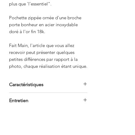
plus que 'l’essentiel".
Pochette zippée ornée d'une broche
porte bonheur en acier inoxydable
doré à l'or fin 18k.
Fait Main, l'article que vous allez
recevoir peut présenter quelques
petites différences par rapport à la
photo, chaque réalisation étant unique.
Caractéristiques
Dimensions: 33x23x7cm
Entretien
Zip:oui
Composition: Extérieur 100%
Ne pas laver en machine. Ne pas
Toile de coton avec ligne dorée.
sécher en machine. Ne pas effectuer
Doublure intérieur 100% coton
de blanchiment. Pas d'entretien
naturel.
professionnel à sec. Pas d'entretien