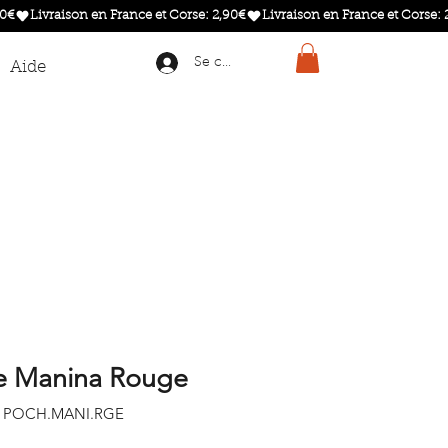
Se connecter
Aide
e Manina Rouge
: POCH.MANI.RGE