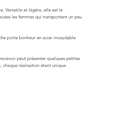
Si une tâche est inc
. Versatile et légère, elle est le
avec du savon de Ma
outes les femmes qui transportent un peu
libre. Il est égale
léger brossage dou
votre cabas.
che porte bonheur en acier inoxydable
z recevoir peut présenter quelques petites
o, chaque réalisation étant unique.